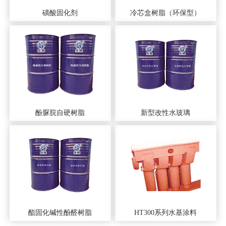
磺酸固化剂
冷芯盒树脂（环保型）
酚脲脘自硬树脂
新型改性水玻璃
酯固化碱性酚醛树脂
HT300系列水基涂料